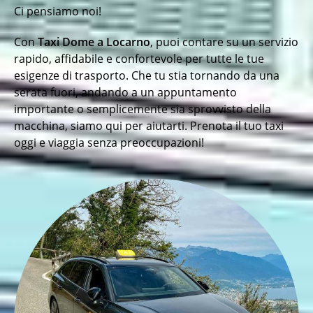
Ci pensiamo noi!
Con
Taxi Dome a Locarno
, puoi contare su un servizio
rapido, affidabile e confortevole per tutte le tue
esigenze di trasporto. Che tu stia tornando da una
serata fuori, andando a un appuntamento
importante o semplicemente sia sprovvisto della
macchina, siamo qui per aiutarti. Prenota il tuo taxi
oggi e viaggia senza preoccupazioni!